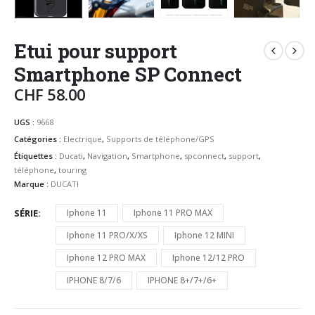
Etui pour support
Smartphone SP Connect
CHF
58.00
UGS :
9668
Catégories :
Electrique
,
Supports de téléphone/GPS
Étiquettes :
Ducati
,
Navigation
,
Smartphone
,
spconnect
,
support
,
téléphone
,
touring
Marque :
DUCATI
SÉRIE
Iphone 11
Iphone 11 PRO MAX
Iphone 11 PRO/X/XS
Iphone 12 MINI
Iphone 12 PRO MAX
Iphone 12/12 PRO
IPHONE 8/7/6
IPHONE 8+/7+/6+