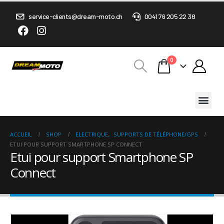
service-clients@dream-moto.ch
0041 76 205 22 38
0
ACCUEIL
SHOP
ELECTRIQUE
,
SUPPORTS DE TÉLÉPHONE/GPS
ETUI POUR SUPPORT SMARTPHONE SP CONNECT
Etui pour support Smartphone SP
Connect