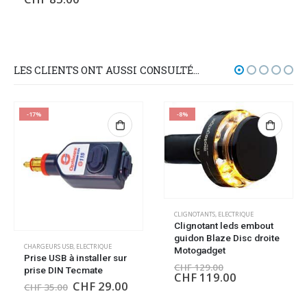
LES CLIENTS ONT AUSSI CONSULTÉ…
-17%
-8%
CLIGNOTANTS
,
ELECTRIQUE
Clignotant leds embout
guidon Blaze Disc droite
CHARGEURS USB
,
ELECTRIQUE
Motogadget
Prise USB à installer sur
CHF
129.00
prise DIN Tecmate
CHF
119.00
CHF
29.00
CHF
35.00