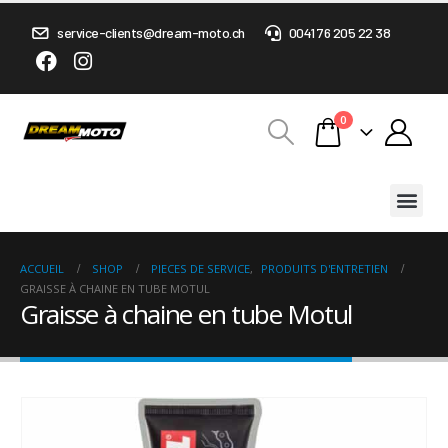
service-clients@dream-moto.ch
0041 76 205 22 38
0
ACCUEIL
SHOP
PIECES DE SERVICE
,
PRODUITS D'ENTRETIEN
GRAISSE À CHAINE EN TUBE MOTUL
Graisse à chaine en tube Motul