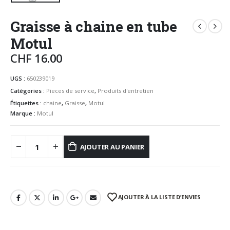
Graisse à chaine en tube
Motul
CHF
16.00
UGS :
650239019
Catégories :
Pieces de service
,
Produits d'entretien
Étiquettes :
chaine
,
Graisse
,
Motul
Marque :
Motul
AJOUTER AU PANIER
AJOUTER À LA LISTE D’ENVIES