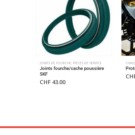
JOINTS DE FOURCHE
,
PIECES DE SERVICE
CHASS
Joints fourche/cache poussière
Prot
SKF
CH
CHF
43.00