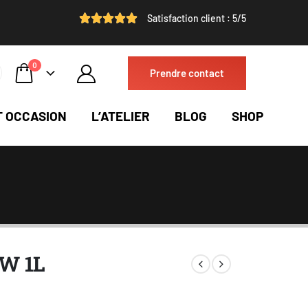
Satisfaction client : 5/5
0
Prendre contact
T OCCASION
L’ATELIER
BLOG
SHOP
5W 1L