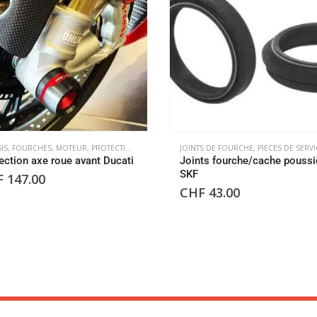
IS
,
FOURCHES
,
MOTEUR
,
PROTECTIONS DE CHUTE MOTEUR
JOINTS DE FOURCHE
,
ROUES
,
PIECES DE SERVI
ection axe roue avant Ducati
Joints fourche/cache poussi
SKF
F
147.00
CHF
43.00