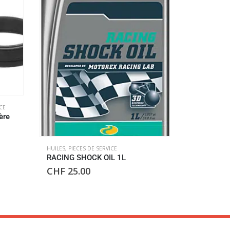
CE
PIECES DE SE
ère
Roulement 
CHF
52.
HUILES
,
PIECES DE SERVICE
RACING SHOCK OIL 1L
CHF
25.00