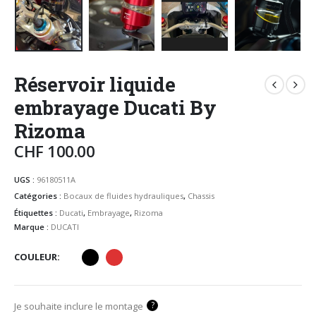
Réservoir liquide
embrayage Ducati By
Rizoma
CHF
100.00
UGS :
96180511A
Catégories :
Bocaux de fluides hydrauliques
,
Chassis
Étiquettes :
Ducati
,
Embrayage
,
Rizoma
Marque :
DUCATI
COULEUR
?
Je souhaite inclure le montage