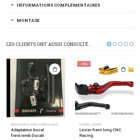
INFORMATIONS COMPLÉMENTAIRES
MONTAGE
LES CLIENTS ONT AUSSI CONSULTÉ…
-10%
BOCAUX DE FLUIDES HYDRAULIQUES
,
CHASSIS
CHASSIS
,
LEVIERS
Adaptateur bocal
Levier frein long CNC
frein/emb Ducati
Racing