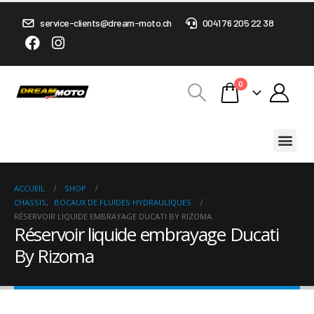
service-clients@dream-moto.ch
0041 76 205 22 38
0
ACCUEIL
SHOP
CHASSIS
,
BOCAUX DE FLUIDES HYDRAULIQUES
RÉSERVOIR LIQUIDE EMBRAYAGE DUCATI BY RIZOMA
Réservoir liquide embrayage Ducati
By Rizoma