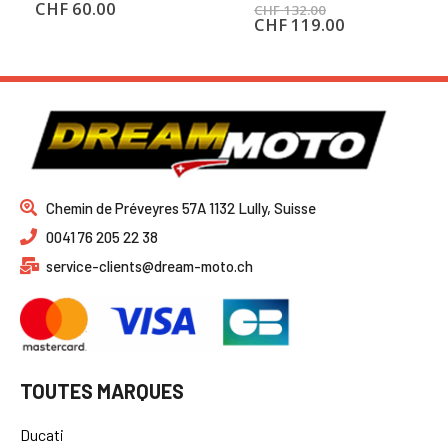
CHF
60.00
CHF
132.00
CHF
119.00
Chemin de Préveyres 57A 1132 Lully, Suisse
0041 76 205 22 38
service-clients@dream-moto.ch
TOUTES MARQUES
Ducati