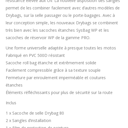
résistance élevée aux UV. La nouvelle disposition des sangles
permet de les combiner facilement avec d’autres modèles de
Drybags, sur la selle passager ou le porte-bagages. Avec à
leur conception simple, les nouveaux Drybags se combinent
très bien avec les sacoches étanches SysBag WP et les
sacoches de réservoir WP de la gamme PRO.
Une forme universelle adaptée à presque toutes les motos
Fabriqué en PVC 500D résistant
Sacoche roll bag étanche et extrêmement solide
Facilement compressible grâce à sa texture souple
Fermeture par enroulement imperméable et coutures
étanches
Éléments réfléchissants pour plus de sécurité sur la route
Inclus
1 x Sacoche de selle Drybag 80
2 x Sangles d’installation
1 x Film de protection de peinture