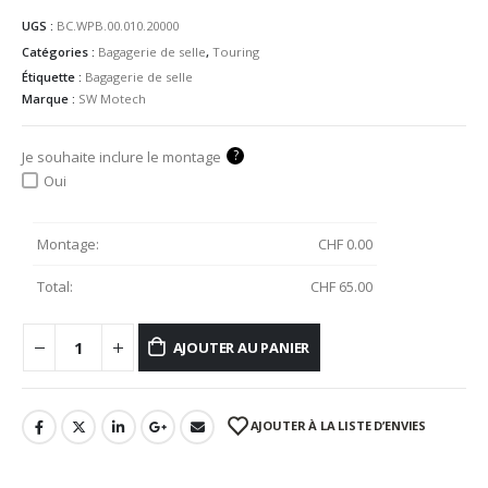
UGS :
BC.WPB.00.010.20000
Catégories :
Bagagerie de selle
,
Touring
Étiquette :
Bagagerie de selle
Marque :
SW Motech
?
Je souhaite inclure le montage
Oui
Montage:
CHF
0.00
Total:
CHF
65.00
AJOUTER AU PANIER
AJOUTER À LA LISTE D’ENVIES