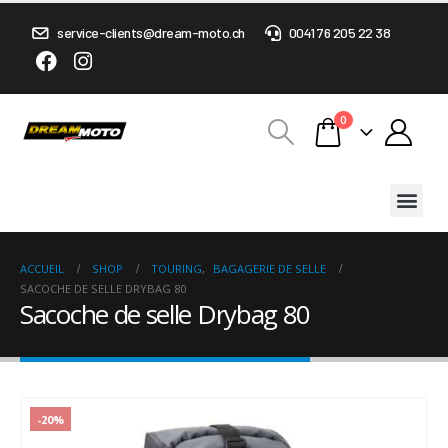
service-clients@dream-moto.ch
0041 76 205 22 38
0
ACCUEIL
SHOP
TOURING
,
BAGAGERIE DE SELLE
SACOCHE DE SELLE DRYBAG 80
Sacoche de selle Drybag 80
-20%