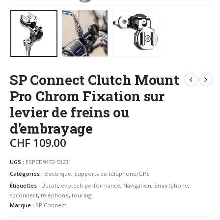
SP Connect Clutch Mount
Pro Chrom Fixation sur
levier de freins ou
d’embrayage
CHF
109.00
UGS :
ESPCD9472-53231
Catégories :
Electrique
,
Supports de téléphone/GPS
Étiquettes :
Ducati
,
evotech performance
,
Navigation
,
Smartphone
,
spconnect
,
téléphone
,
touring
Marque :
SP Connect