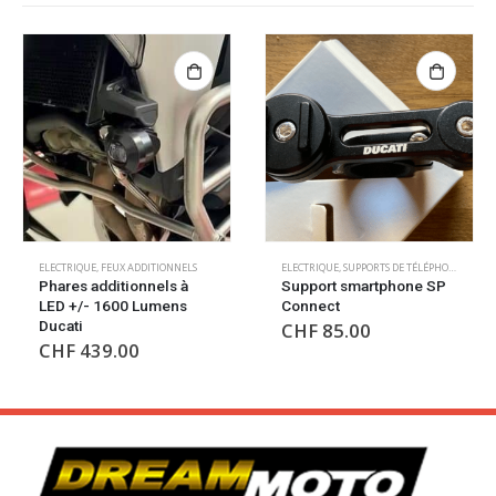
,
CHARGEURS USB
ELECTRIQUE
,
ELECTRIQUE
,
FEUX ADDITIONNELS
ELECTRIQUE
,
SUPPORTS DE TÉLÉPHONE/GPS
Phares additionnels à
Support smartphone SP
LED +/- 1600 Lumens
Connect
Ducati
CHF
85.00
CHF
439.00