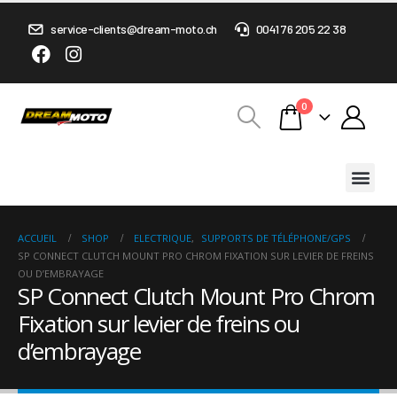
service-clients@dream-moto.ch
0041 76 205 22 38
0
ACCUEIL
SHOP
ELECTRIQUE
,
SUPPORTS DE TÉLÉPHONE/GPS
SP CONNECT CLUTCH MOUNT PRO CHROM FIXATION SUR LEVIER DE FREINS
OU D’EMBRAYAGE
SP Connect Clutch Mount Pro Chrom
Fixation sur levier de freins ou
d’embrayage