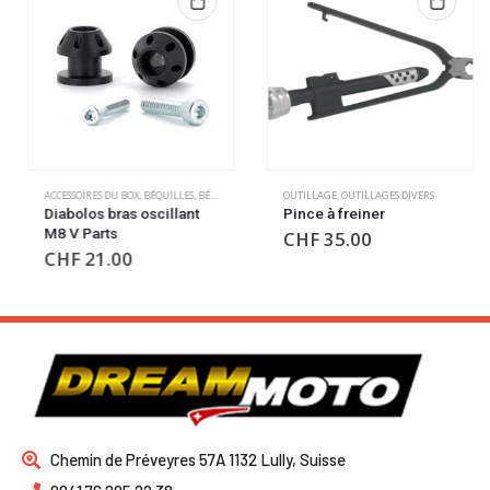
,
OUTILLAGE
ACCESSOIRES DU BOX
,
BÉQUILLES
,
BÉQUILLES
,
OUTILLAGE
OUTILLAGE
,
OUTILLAGES DIVERS
Diabolos bras oscillant
Pince à freiner
M8 V Parts
CHF
35.00
CHF
21.00
Chemin de Préveyres 57A 1132 Lully, Suisse