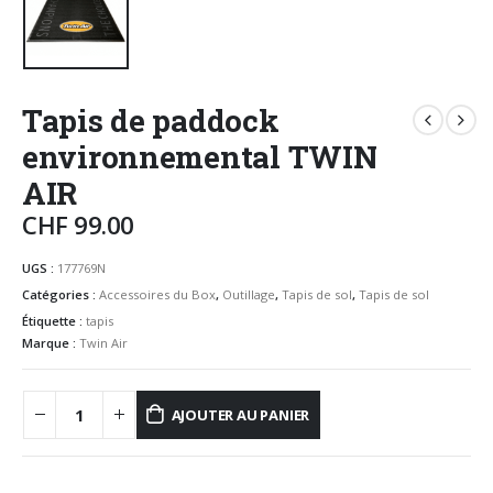
Tapis de paddock
environnemental TWIN
AIR
CHF
99.00
UGS :
177769N
Catégories :
Accessoires du Box
,
Outillage
,
Tapis de sol
,
Tapis de sol
Étiquette :
tapis
Marque :
Twin Air
AJOUTER AU PANIER