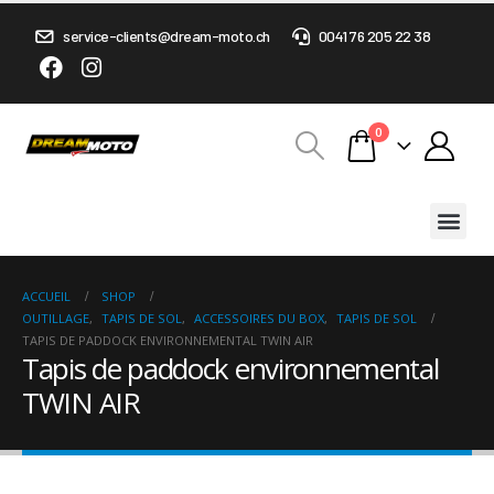
service-clients@dream-moto.ch
0041 76 205 22 38
0
ACCUEIL
SHOP
OUTILLAGE
,
TAPIS DE SOL
,
ACCESSOIRES DU BOX
,
TAPIS DE SOL
TAPIS DE PADDOCK ENVIRONNEMENTAL TWIN AIR
Tapis de paddock environnemental
TWIN AIR