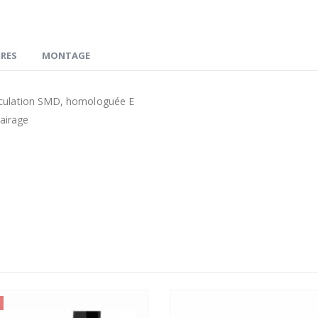
RES
MONTAGE
iculation SMD, homologuée E
lairage