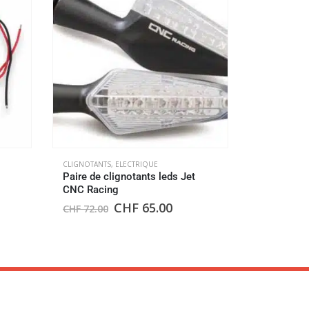
CLIGNOTANTS
Clignotant
Kellerman
CHF
129.0
CLIGNOTANTS
,
ELECTRIQUE
Paire de clignotants leds Jet
CNC Racing
CHF
65.00
CHF
72.00