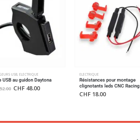
GEURS USB
,
ELECTRIQUE
ELECTRIQUE
e USB au guidon Daytona
Résistances pour montage
clignotants leds CNC Racing
CHF
48.00
52.00
CHF
18.00