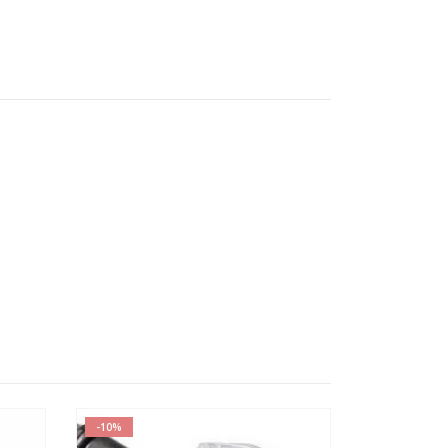
-10%
-15%