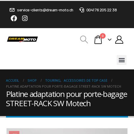
service-clients@dream-moto.ch
0041 76 205 22 38
0
ACCUEIL
SHOP
TOURING
,
ACCESSOIRES DE TOP CASE
PLATINE ADAPTATION POUR PORTE-BAGAGE STREET-RACK SW MOTECH
Platine adaptation pour porte-bagage
STREET-RACK SW Motech