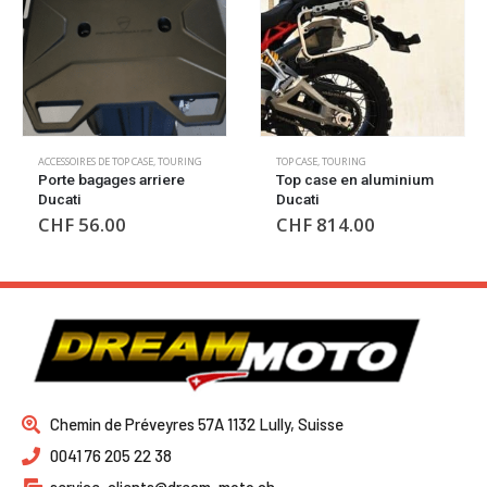
ACCESSOIRES DE TOP CASE
,
TOURING
TOP CASE
,
TOURING
Porte bagages arriere
Top case en aluminium
Ducati
Ducati
CHF
56.00
CHF
814.00
Chemin de Préveyres 57A 1132 Lully, Suisse
0041 76 205 22 38