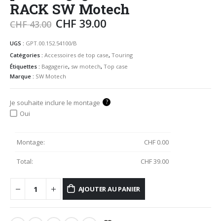
RACK SW Motech
CHF
39.00
CHF
43.00
UGS :
GPT.00.152.54100/B
Catégories :
Accessoires de top case
,
Touring
Étiquettes :
Bagagerie
,
sw motech
,
Top case
Marque :
SW Motech
?
Je souhaite inclure le montage
Oui
Montage:
CHF
0.00
Total:
CHF
39.00
AJOUTER AU PANIER