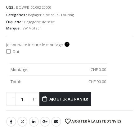
UGS :
BC.WPB.00.002.20000
Catégories :
Bagagerie de selle
,
Touring
Étiquette :
Bagagerie de selle
Marque :
SW Motech
?
Je souhaite inclure le montage
Oui
Montage:
CHF
0.00
Total:
CHF
90.00
AJOUTER AU PANIER
AJOUTER À LA LISTE D’ENVIES