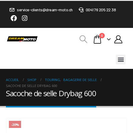
service-clients@dream-moto.ch
0041 76 205 22 38
0
ACCUEIL
SHOP
TOURING
,
BAGAGERIE DE SELLE
SACOCHE DE SELLE DRYBAG 600
Sacoche de selle Drybag 600
-20%