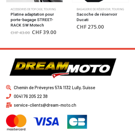
ACCESSOIRES DE TOP CASE
,
TOURING
BAGAGERIE DE RÉSERVOIR
,
TOURING
Platine adaptation pour
Sacoche de réservoir
porte-bagage STREET-
Ducati
RACK SW Motech
CHF
275.00
CHF
39.00
CHF
43.00
Chemin de Préveyres 57A 1132 Lully, Suisse
0041 76 205 22 38
service-clients@dream-moto.ch