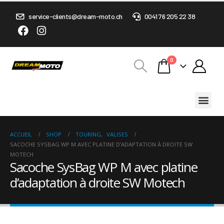
service-clients@dream-moto.ch
0041 76 205 22 38
0
ACCUEIL
SHOP
TOURING
,
VALISES
SACOCHE SYSBAG WP M AVEC PLATINE D’ADAPTATION À DROITE SW
MOTECH
Sacoche SysBag WP M avec platine
d’adaptation à droite SW Motech