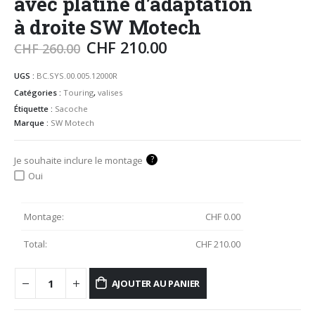
avec platine d’adaptation
à droite SW Motech
CHF
210.00
CHF
260.00
UGS :
BC.SYS.00.005.12000R
Catégories :
Touring
,
valises
Étiquette :
Sacoche
Marque :
SW Motech
?
Je souhaite inclure le montage
Oui
Montage:
CHF
0.00
Total:
CHF
210.00
AJOUTER AU PANIER