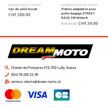
BAGAGERIE DE SELLE
,
TOURING
ACCESSOIRES DE TOP CASE
,
TOURING
Sac de selle Ducati
Platine adaptation pour
porte-bagage STREET-
CHF
200.00
RACK SW Motech
CHF
39.00
CHF
43.00
Chemin de Préveyres 57A 1132 Lully, Suisse
0041 76 205 22 38
service-clients@dream-moto.ch