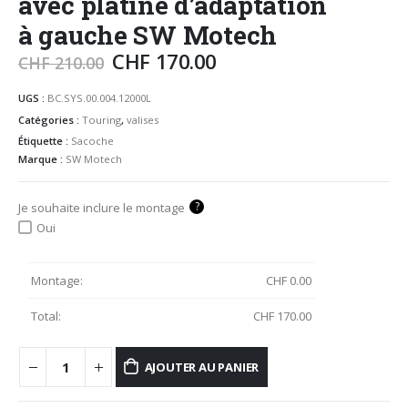
avec platine d’adaptation
à gauche SW Motech
CHF
170.00
CHF
210.00
UGS :
BC.SYS.00.004.12000L
Catégories :
Touring
,
valises
Étiquette :
Sacoche
Marque :
SW Motech
?
Je souhaite inclure le montage
Oui
Montage:
CHF
0.00
Total:
CHF
170.00
AJOUTER AU PANIER