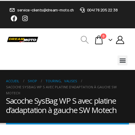
service-clients@dream-moto.ch
0041 76 205 22 38
0
ACCUEIL
SHOP
TOURING
,
VALISES
SACOCHE SYSBAG WP S AVEC PLATINE D’ADAPTATION À GAUCHE SW
MOTECH
Sacoche SysBag WP S avec platine
d’adaptation à gauche SW Motech