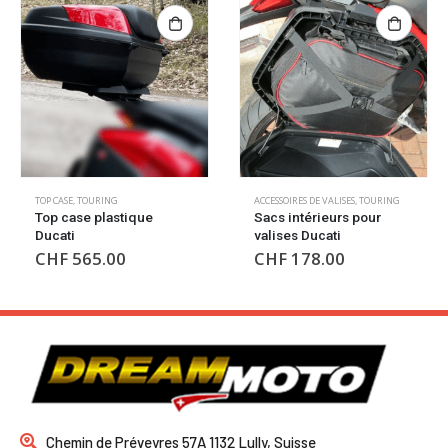
TOP CASE
,
TOURING
ACCESSOIRES DE VALISES
,
TOURING
Top case plastique
Sacs intérieurs pour
Ducati
valises Ducati
CHF
565.00
CHF
178.00
Chemin de Préveyres 57A 1132 Lully, Suisse