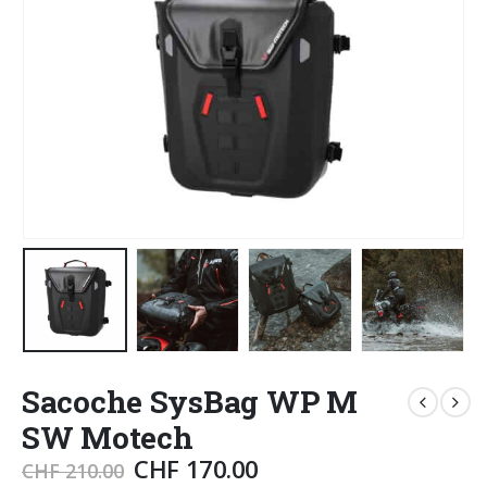
Sacoche SysBag WP M
SW Motech
CHF
170.00
CHF
210.00