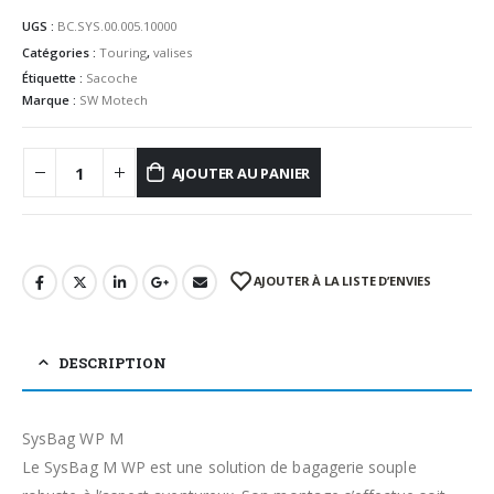
UGS :
BC.SYS.00.005.10000
Catégories :
Touring
,
valises
Étiquette :
Sacoche
Marque :
SW Motech
AJOUTER AU PANIER
AJOUTER À LA LISTE D’ENVIES
DESCRIPTION
SysBag WP M
Le SysBag M WP est une solution de bagagerie souple