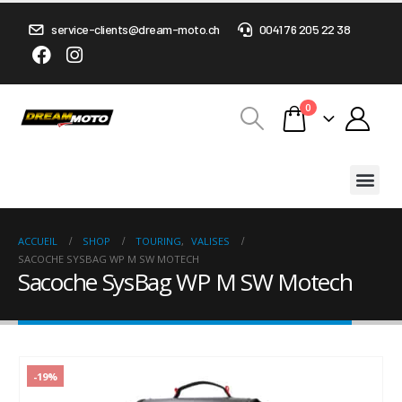
service-clients@dream-moto.ch
0041 76 205 22 38
0
ACCUEIL
SHOP
TOURING
,
VALISES
SACOCHE SYSBAG WP M SW MOTECH
Sacoche SysBag WP M SW Motech
-19%