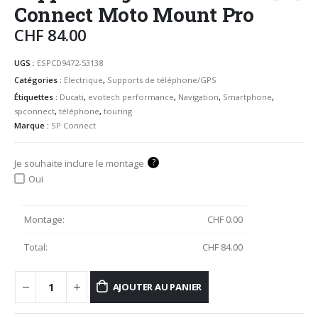
Connect Moto Mount Pro
CHF
84.00
UGS :
ESPCD9472-53138
Catégories :
Electrique
,
Supports de téléphone/GPS
Étiquettes :
Ducati
,
evotech performance
,
Navigation
,
Smartphone
,
spconnect
,
téléphone
,
touring
Marque :
SP Connect
?
Je souhaite inclure le montage
Oui
Montage:
CHF
0.00
Total:
CHF
84.00
AJOUTER AU PANIER