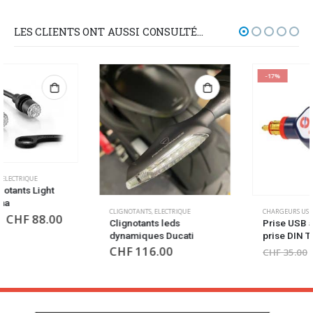
LES CLIENTS ONT AUSSI CONSULTÉ…
-17%
CLIGNOTANTS
,
ELECTRIQUE
CHARGEURS USB
,
ELECTRIQUE
Clignotants leds
Prise USB à installer sur
dynamiques Ducati
prise DIN Tecmate
CHF
116.00
CHF
29.00
CHF
35.00