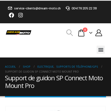
service-clients@dream-moto.ch
0041 76 205 22 38
0
ACCUEIL
SHOP
ELECTRIQUE
,
SUPPORTS DE TÉLÉPHONE/GPS
SUPPORT DE GUIDON SP CONNECT MOTO MOUNT PRO
Support de guidon SP Connect Moto
Mount Pro