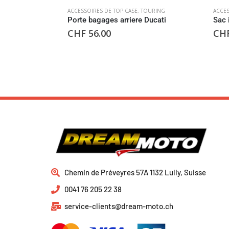
ACCESSOIRES DE TOP CASE
,
TOURING
ACCES
Porte bagages arriere Ducati
Sac 
CHF
56.00
CH
Chemin de Préveyres 57A 1132 Lully, Suisse
0041 76 205 22 38
service-clients@dream-moto.ch