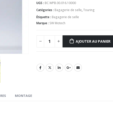
UGS :
BC.WPB.00.016.10000
Catégories :
Bagagerie de selle
,
Touring
Étiquette :
Bagagerie de selle
Marque :
SW Motech
AJOUTER AU PANIER
RES
MONTAGE