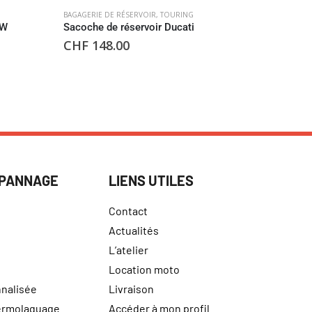
BAGAGERIE DE RÉSERVOIR
,
TOURING
POIGNÉES PA
SW
Sacoche de réservoir Ducati
Poignées 
CHF
148.00
CHF
211
ÉPANNAGE
LIENS UTILES
Contact
Actualités
L’atelier
Location moto
nalisée
Livraison
hermolaquage
Accéder à mon profil