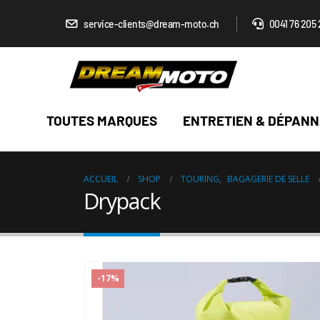
service-clients@dream-moto.ch
0041 76 205 
TOUTES MARQUES
ENTRETIEN & DÉPAN
ACCUEIL
SHOP
TOURING
,
BAGAGERIE DE SELLE
Drypack
-17%