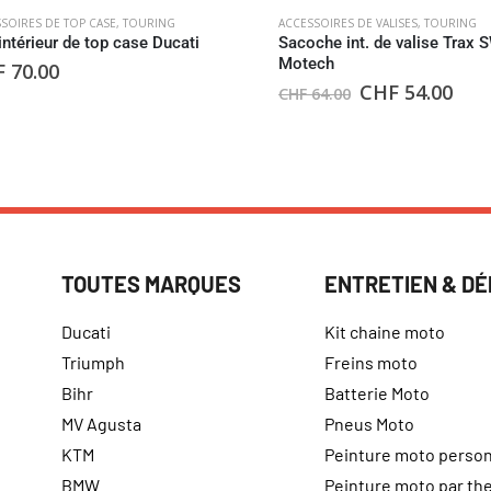
SOIRES DE TOP CASE
,
TOURING
ACCESSOIRES DE VALISES
,
TOURING
intérieur de top case Ducati
Sacoche int. de valise Trax 
Motech
F
70.00
CHF
54.00
CHF
64.00
TOUTES MARQUES
ENTRETIEN & D
Ducati
Kit chaine moto
Triumph
Freins moto
Bihr
Batterie Moto
MV Agusta
Pneus Moto
KTM
Peinture moto person
BMW
Peinture moto par t