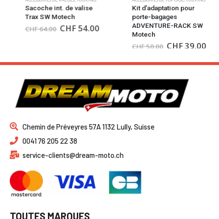
Sacoche int. de valise
Kit d’adaptation pour
Trax SW Motech
porte-bagages
ADVENTURE-RACK SW
CHF
54.00
CHF
64.00
Motech
CHF
39.00
CHF
50.00
Chemin de Préveyres 57A 1132 Lully, Suisse
0041 76 205 22 38
service-clients@dream-moto.ch