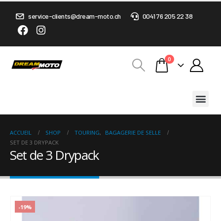
service-clients@dream-moto.ch
0041 76 205 22 38
0
ACCUEIL
SHOP
TOURING
,
BAGAGERIE DE SELLE
SET DE 3 DRYPACK
Set de 3 Drypack
-19%