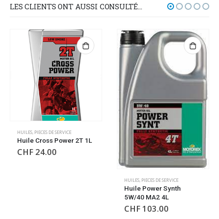
LES CLIENTS ONT AUSSI CONSULTÉ…
HUILES
,
PIECES DE SERVICE
Huile Cross Power 2T 1L
CHF
24.00
HUILES
,
PIECES DE SERVICE
Huile Power Synth
5W/40 MA2 4L
CHF
103.00