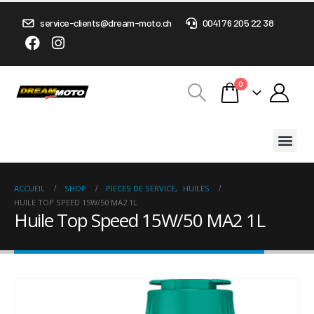
service-clients@dream-moto.ch
0041 76 205 22 38
0
ACCUEIL
SHOP
PIECES DE SERVICE
,
HUILES
HUILE TOP SPEED 15W/50 MA2 1L
Huile Top Speed 15W/50 MA2 1L